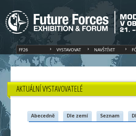
FF26
VYSTAVOVAT
NAVŠTÍVIT
F
AKTUÁLNÍ VYSTAVOVATELÉ
Abecedně
Dle zemí
Seznam
D