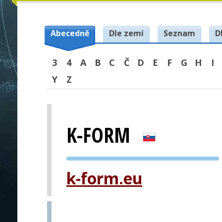
Abecedně
Dle zemí
Seznam
D
3
4
A
B
C
Č
D
E
F
G
H
I
Y
Z
K-FORM
PVA EXPO
k-form.eu
PRAHA