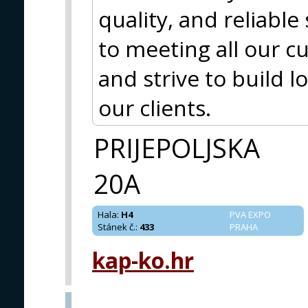
quality, and reliabl
to meeting all our 
and strive to build 
our clients.
PRIJEPOLJSKA
20A
Hala
:
H4
PVA EXPO
Stánek č.
:
433
PRAHA
kap-ko.hr