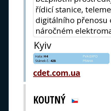
řídicí stanice, tele
digitálního přenosu 
náročném elektroma
Kyiv
Hala
:
H4
PVA EXPO
Stánek č.
:
428
PRAHA
cdet.com.ua
KOUTNÝ