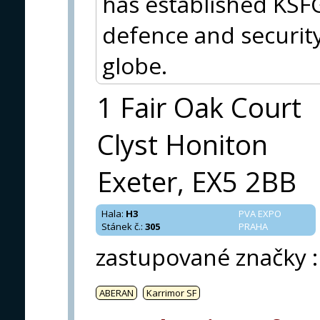
has established KSFG
defence and security
globe.
1 Fair Oak Court
Clyst Honiton
Exeter, EX5 2BB
Hala
:
H3
PVA EXPO
Stánek č.
:
305
PRAHA
zastupované značky
:
ABERAN
Karrimor SF