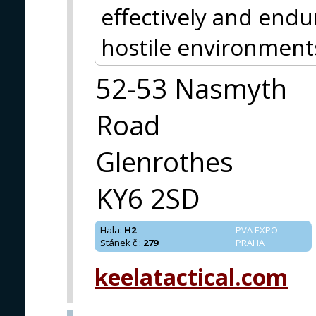
effectively and endu
hostile environment
52-53 Nasmyth
Road
Glenrothes
KY6 2SD
Hala
:
H2
PVA EXPO
Stánek č.
:
279
PRAHA
keelatactical.com