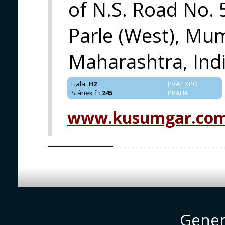
of N.S. Road No. 
Parle (West), Mu
Maharashtra, Indi
Hala
:
H2
PVA EXPO
Stánek č.
:
245
PRAHA
www.kusumgar.co
Gener