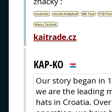
značky
:
Acutronic
Ascott Analytical
MK Test
PCB Piez
Weiss Technik
kaitrade.cz
KAP-KO
Our story began in 1
we are the leading 
hats in Croatia. Ove