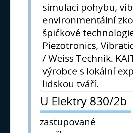
simulaci pohybu, vib
environmentální zko
špičkové technologi
Piezotronics, Vibrat
/ Weiss Technik. KA
výrobce s lokální ex
lidskou tváří.
U Elektry 830/2b
PVA EXPO
zastupované
PRAHA