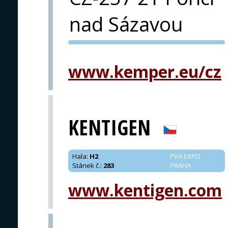
nad Sázavou
PVA EXPO
PRAHA
www.kemper.eu/cz
KENTIGEN
Hala
:
H2
PVA EXPO
Stánek č.
:
283
PRAHA
www.kentigen.com