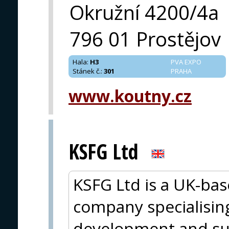
Okružní 4200/4a
796 01 Prostějov
Hala
:
H3
PVA EXPO
Stánek č.
:
301
PRAHA
www.koutny.cz
KSFG Ltd
KSFG Ltd is a UK-ba
company specialising
development and su