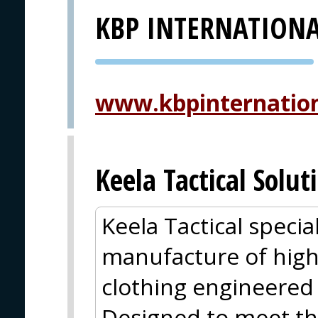
KBP INTERNATION
PVA EXPO
PRAHA
www.kbpinternatio
Keela Tactical Solut
Keela Tactical specia
manufacture of hig
clothing engineered 
Designed to meet t