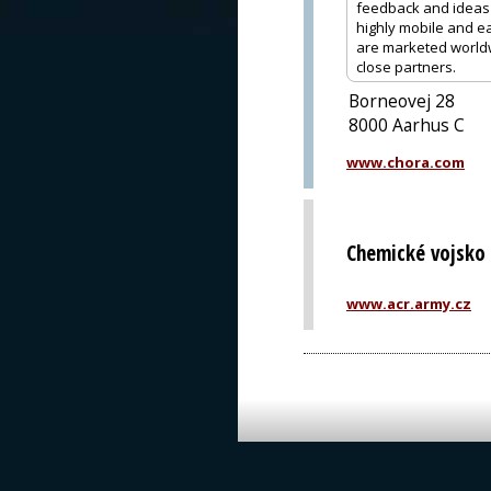
feedback and ideas a
highly mobile and e
are marketed worldw
close partners.
Borneovej 28
8000 Aarhus C
www.chora.com
Chemické vojsko
www.acr.army.cz