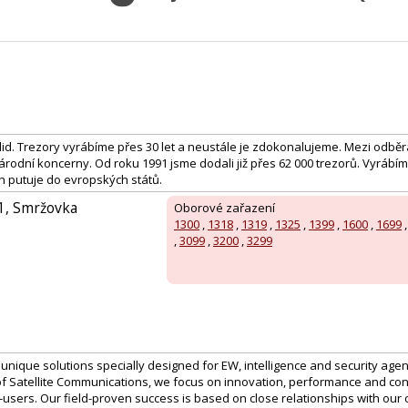
lid. Trezory vyrábíme přes 30 let a neustále je zdokonalujeme. Mezi odběr
árodní koncerny. Od roku 1991 jsme dodali již přes 62 000 trezorů. Vyrábí
ch putuje do evropských států.
51, Smržovka
Oborové zařazení
1300
,
1318
,
1319
,
1325
,
1399
,
1600
,
1699
,
3099
,
3200
,
3299
 unique solutions specially designed for EW, intelligence and security age
 of Satellite Communications, we focus on innovation, performance and conf
-users. Our field-proven success is based on close relationships with ou