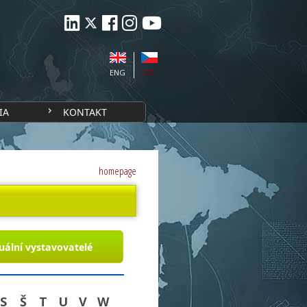
ENG
CZE
IA
KONTAKT
homepage
uální vystavovatelé
S
Š
T
U
V
W