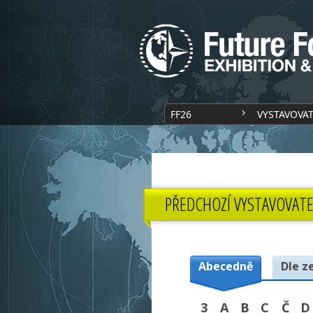
FF26
VYSTAVOVA
PŘEDCHOZÍ VYSTAVOVATE
Abecedně
Dle z
3
A
B
C
Č
D