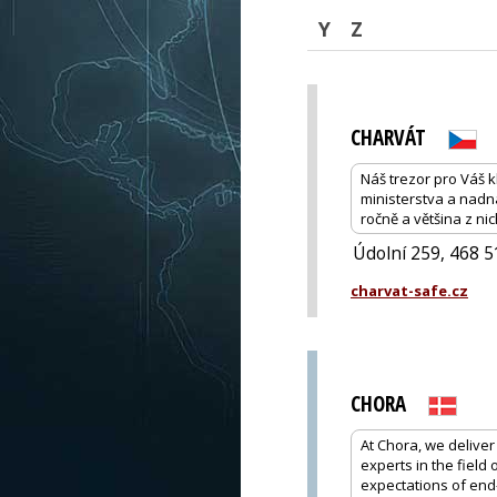
Y
Z
CHARVÁT
Náš trezor pro Váš k
ministerstva a nadn
ročně a většina z ni
Údolní 259, 468 
charvat-safe.cz
CHORA
At Chora, we deliver
experts in the field
expectations of end