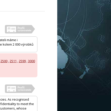
ateli máme i
me kolem 2 000 výrobků
,
2500
,
2511
,
2599
,
3000
ncies. As recognised
identiality to meet the
r customers, whose