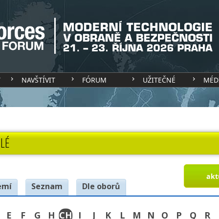
T
NAVŠTÍVIT
FÓRUM
UŽITEČNÉ
MÉD
LÉ
akt
emí
Seznam
Dle oborů
E
F
G
H
CH
I
J
K
L
M
N
O
P
Q
R