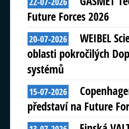
GASMET Tec
22-07-2026
Future Forces 2026
WEIBEL Scie
20-07-2026
oblasti pokročilých Do
systémů
Copenhagen
15-07-2026
představí na Future Fo
Finská VAL
13-07-2026