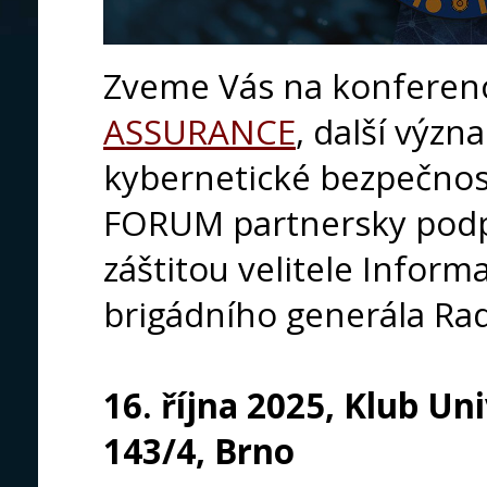
Zveme Vás na konferen
ASSURANCE
, další význ
kybernetické bezpečnos
FORUM partnersky podp
záštitou velitele Inform
brigádního generála Ra
16. října 2025, Klub U
143/4, Brno