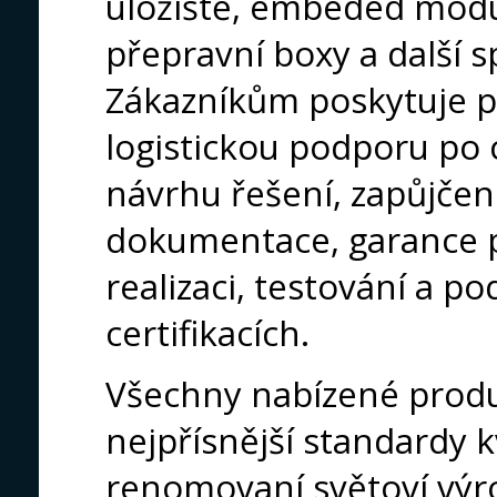
úložiště, embeded modu
přepravní boxy a další s
Zákazníkům poskytuje p
logistickou podporu po 
návrhu řešení, zapůjčení
dokumentace, garance p
realizaci, testování a p
certifikacích.
Všechny nabízené produ
nejpřísnější standardy k
renomovaní světoví výro