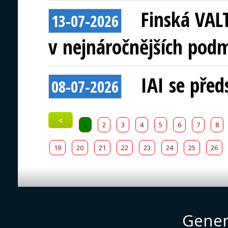
Finská VAL
13-07-2026
v nejnáročnějších pod
IAI se před
08-07-2026
<
1
2
3
4
5
6
7
8
19
20
21
22
23
24
25
26
Gener