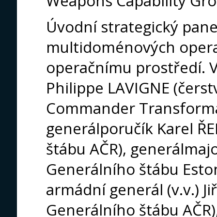
Weapons Capability Gro
Úvodní strategický pan
multidoménových operac
operačnímu prostředí. 
Philippe LAVIGNE (čerst
Commander Transforma
generálporučík Karel Ř
štábu AČR), generálmaj
Generálního štábu Eston
armádní generál (v.v.) Ji
Generálního štábu AČR), 