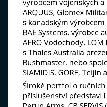
výrobcem vojenských a s
ARQUUS, Glomex Militar
s kanadským výrobcem o
BAE Systems, výrobce a
AERO Vodochody, LOM P
s Thales Australia preze
Bushmaster, nebo spol
SIAMIDIS, GORE, Teijin a
Široké portfolio ručních
příslušenství představí
Perun Arms, CB SERVIS 