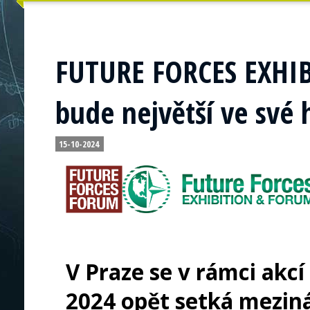
FUTURE FORCES EXHI
bude největší ve své h
15-10-2024
V Praze se v rámci a
2024 opět setká meziná