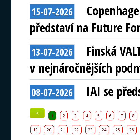
Copenhagen
15-07-2026
představí na Future Fo
Finská VAL
13-07-2026
v nejnáročnějších pod
IAI se před
08-07-2026
<
1
2
3
4
5
6
7
8
19
20
21
22
23
24
25
26