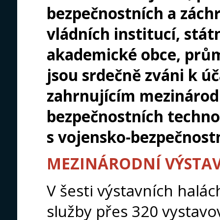
bezpečnostních a záchr
vládních institucí, stá
akademické obce, prům
jsou srdečně zváni k ú
zahrnujícím mezinárod
bezpečnostních techno
s vojensko-bezpečnost
MEZINÁRODNÍ VÝSTA
V šesti výstavních halác
služby přes 320 vystavov