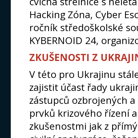
cvičná střelnice s nelet
Hacking Zóna, Cyber Es
ročník středoškolské so
KYBERNOID 24, organizo
ZKUŠENOSTI Z UKRAJI
V této pro Ukrajinu stál
zajistit účast řady ukraj
zástupců ozbrojených a
prvků krizového řízení 
zkušenostmi jak z přímý