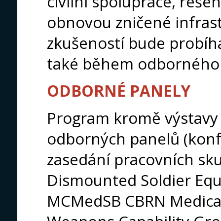
civilní spolupráce, řešen
obnovou zničené infras
zkušeností bude probíha
také během odborného
ODBORNÉ PANELY
Program kromě výstavy 
odborných panelů (konf
zasedání pracovních s
Dismounted Soldier Eq
MCMedSB CBRN Medical;