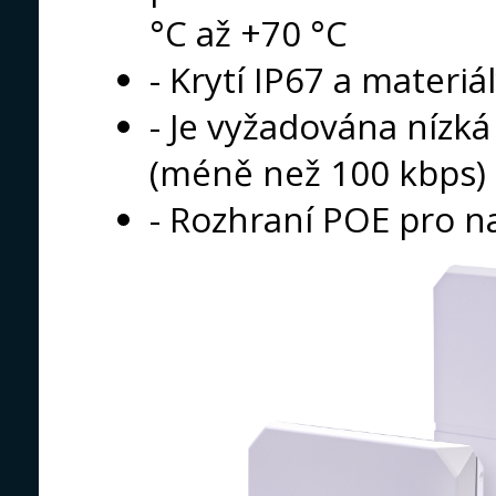
°C až +70 °C
- Krytí IP67 a materiá
- Je vyžadována nízk
(méně než 100 kbps)
- Rozhraní POE pro n