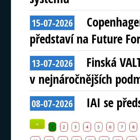
Copenhagen
15-07-2026
představí na Future Fo
Finská VAL
13-07-2026
v nejnáročnějších pod
IAI se před
08-07-2026
<
1
2
3
4
5
6
7
8