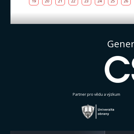
19
20
21
22
23
24
25
26
Gener
Partner pro vědu a výzkum