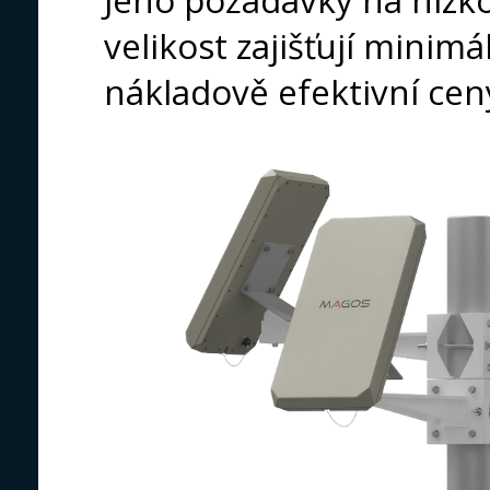
Jeho požadavky na nízk
velikost zajišťují minimá
nákladově efektivní cen