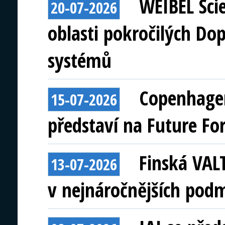
WEIBEL Scie
20-07-2026
oblasti pokročilých Do
systémů
Copenhagen
15-07-2026
představí na Future Fo
Finská VAL
13-07-2026
v nejnáročnějších pod