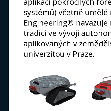
aplikací pokročilých fo
systémů) včetně umělé i
Engineering® navazuje n
tradici ve vývoji auton
aplikovaných v zeměděl
univerzitou v Praze.