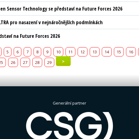
n Sensor Technology se představí na Future Forces 2026
LTRA pro nasazení v nejnáročnějších podmínkách
edstaví na Future Forces 2026
5
6
7
8
9
10
11
12
13
14
15
16
>
25
26
27
28
29
Generální partner