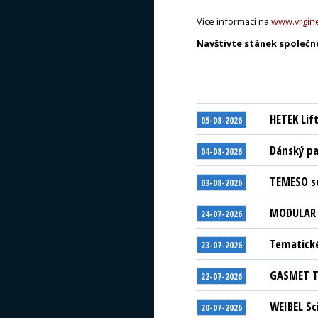
Více informací na
www.vrgin
Navštivte stánek společnos
HETEK Lif
05-08-2026
Dánský pa
04-08-2026
TEMESO se
03-08-2026
MODULAR S
24-07-2026
Tematické
23-07-2026
GASMET Te
22-07-2026
WEIBEL Sc
20-07-2026