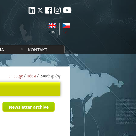
ENG
CZE
IA
KONTAKT
homepage
/
média
/
tiskové zprávy
Newsletter archive