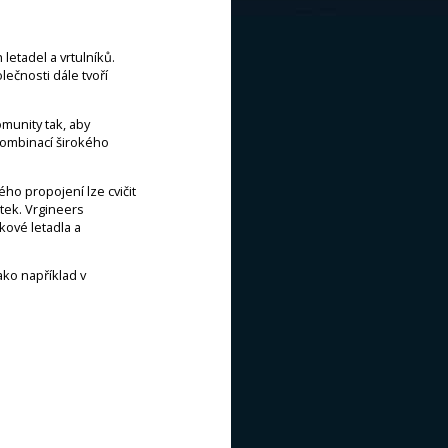
 letadel a vrtulníků.
lečnosti dále tvoří
omunity tak, aby
kombinací širokého
ho propojení lze cvičit
etek. Vrgineers
kové letadla a
ako například v