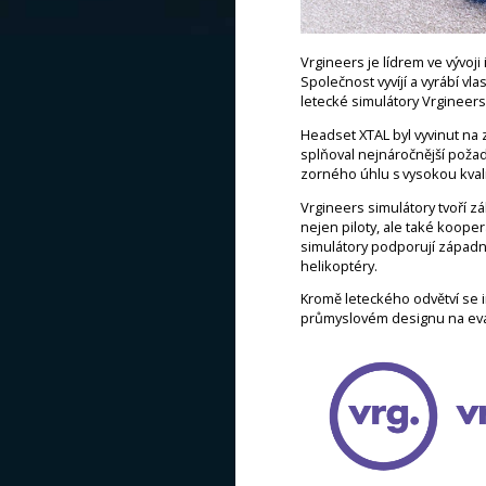
Vrgineers je lídrem ve vývoji 
Společnost vyvíjí a vyrábí vl
letecké simulátory Vrgineer
Headset XTAL byl vyvinut na 
splňoval nejnáročnější poža
zorného úhlu s vysokou kvali
Vrgineers simulátory tvoří z
nejen piloty, ale také kooper
simulátory podporují západní
helikoptéry.
Kromě leteckého odvětví se i
průmyslovém designu na eval