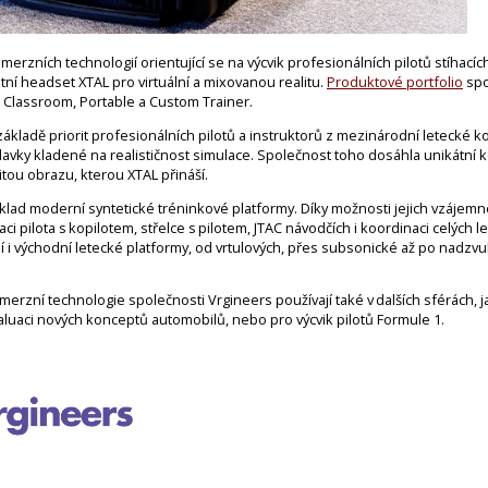
imerzních technologií orientující se na výcvik profesionálních pilotů stíhacích
astní headset XTAL pro virtuální a mixovanou realitu.
Produktové portfolio
spo
s Classroom, Portable a Custom Trainer.
základě priorit profesionálních pilotů a instruktorů z mezinárodní letecké k
davky kladené na realističnost simulace. Společnost toho dosáhla unikátní 
tou obrazu, kterou XTAL přináší.
áklad moderní syntetické tréninkové platformy. Díky možnosti jejich vzájemné
aci pilota s kopilotem, střelce s pilotem, JTAC návodčích i koordinaci celých l
 i východní letecké platformy, od vrtulových, přes subsonické až po nadzvu
merzní technologie společnosti Vrgineers používají také v dalších sférách, j
uaci nových konceptů automobilů, nebo pro výcvik pilotů Formule 1.