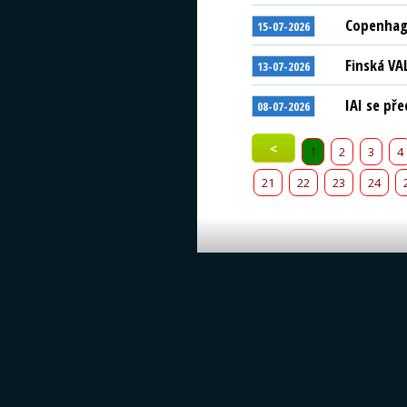
Copenhage
15-07-2026
Finská VA
13-07-2026
IAI se př
08-07-2026
<
1
2
3
4
21
22
23
24