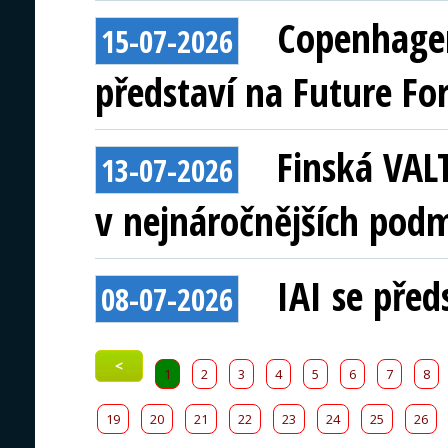
Copenhagen
15-07-2026
představí na Future Fo
Finská VAL
13-07-2026
v nejnáročnějších pod
IAI se před
08-07-2026
<
1
2
3
4
5
6
7
8
19
20
21
22
23
24
25
26