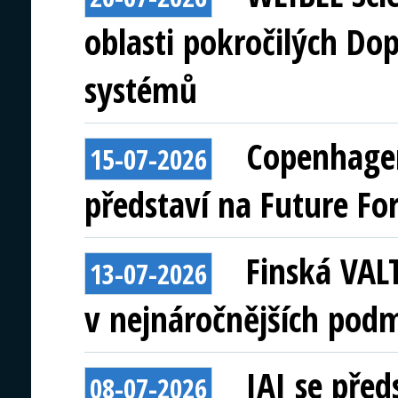
oblasti pokročilých Do
systémů
Copenhagen
15-07-2026
představí na Future Fo
Finská VAL
13-07-2026
v nejnáročnějších pod
IAI se před
08-07-2026