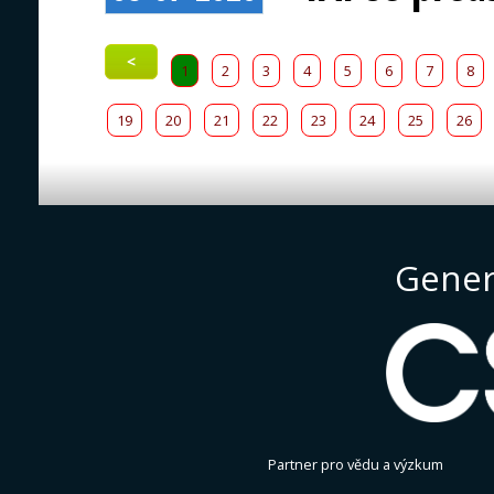
<
1
2
3
4
5
6
7
8
19
20
21
22
23
24
25
26
Gener
Partner pro vědu a výzkum