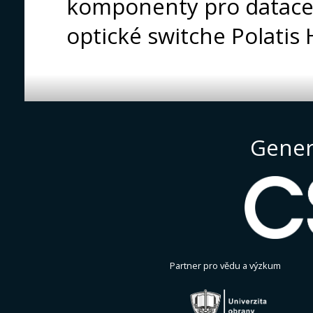
komponenty pro datacen
optické switche Polat
Gener
Partner pro vědu a výzkum