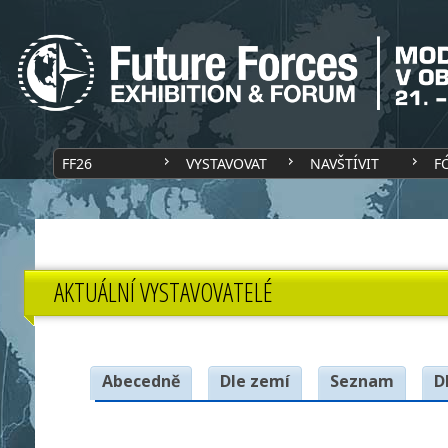
FF26
VYSTAVOVAT
NAVŠTÍVIT
F
AKTUÁLNÍ VYSTAVOVATELÉ
Abecedně
Dle zemí
Seznam
D