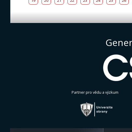
19
20
21
22
23
24
25
26
Gener
Partner pro vědu a výzkum