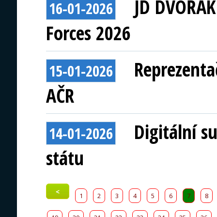
JD DVOŘÁK 
16-01-2026
Forces 2026
Reprezentač
15-01-2026
AČR
Digitální s
14-01-2026
státu
<
1
2
3
4
5
6
7
8