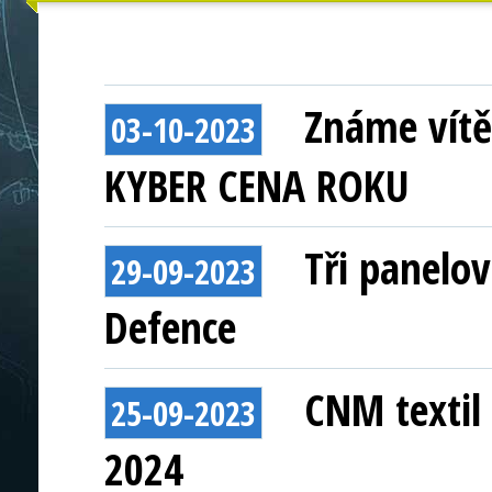
Známe vítě
03-10-2023
KYBER CENA ROKU
Tři panelo
29-09-2023
Defence
CNM textil 
25-09-2023
2024