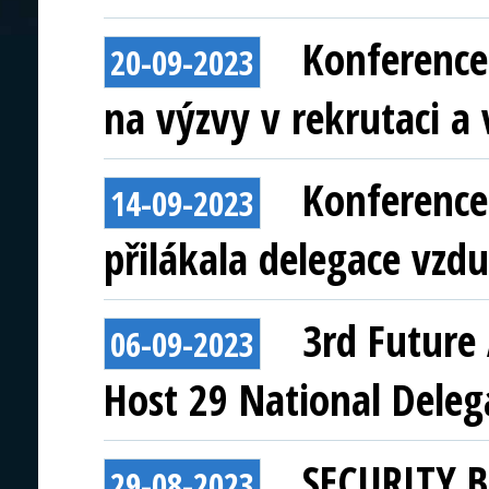
Konference
20-09-2023
na výzvy v rekrutaci a 
Konference
14-09-2023
přilákala delegace vzdu
3rd Future 
06-09-2023
Host 29 National Deleg
SECURITY B
29-08-2023