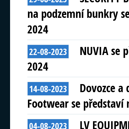
na podzemní bunkry se 
2024
NUVIA se p
22-08-2023
2024
Dovozce a 
14-08-2023
Footwear se představí 
LV EQUIPME
04-08-2023