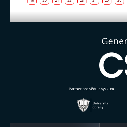
19
20
21
22
23
24
25
26
Gener
Partner pro vědu a výzkum