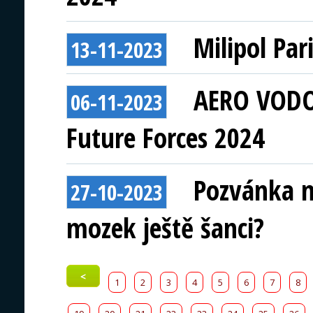
Milipol Par
13-11-2023
AERO VODO
06-11-2023
Future Forces 2024
Pozvánka n
27-10-2023
mozek ještě šanci?
<
1
2
3
4
5
6
7
8