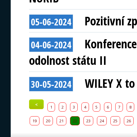
Pozitivní 
05-06-2024
Konference
04-06-2024
odolnost státu II
WILEY X to 
30-05-2024
<
1
2
3
4
5
6
7
8
19
20
21
22
23
24
25
26