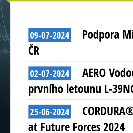
Podpora Mi
09-07-2024
ČR
AERO Vodoc
02-07-2024
prvního letounu L-39N
CORDURA® A
25-06-2024
at Future Forces 2024